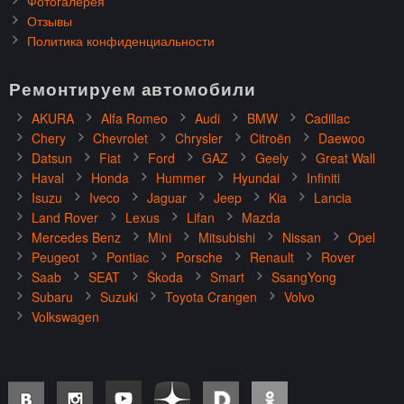
Фотогалерея
Отзывы
Политика конфиденциальности
Ремонтируем автомобили
AKURA
Alfa Romeo
Audi
BMW
Cadillac
Chery
Chevrolet
Chrysler
Citroën
Daewoo
Datsun
Fiat
Ford
GAZ
Geely
Great Wall
Haval
Honda
Hummer
Hyundai
Infiniti
Isuzu
Iveco
Jaguar
Jeep
Kia
Lancia
Land Rover
Lexus
Lifan
Mazda
Mercedes Benz
Mini
Mitsubishi
Nissan
Opel
Peugeot
Pontiac
Porsche
Renault
Rover
Saab
SEAT
Škoda
Smart
SsangYong
Subaru
Suzuki
Toyota Crangen
Volvo
Volkswagen