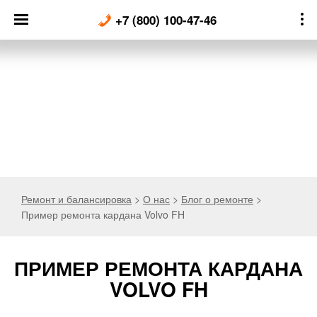
Skip
+7 (800) 100-47-46
to
content
Ремонт и балансировка
>
О нас
>
Блог о ремонте
>
Пример ремонта кардана Volvo FH
ПРИМЕР РЕМОНТА КАРДАНА
VOLVO FH