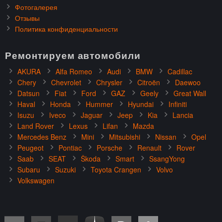
Фотогалерея
Отзывы
Политика конфиденциальности
Ремонтируем автомобили
AKURA
Alfa Romeo
Audi
BMW
Cadillac
Chery
Chevrolet
Chrysler
Citroën
Daewoo
Datsun
Fiat
Ford
GAZ
Geely
Great Wall
Haval
Honda
Hummer
Hyundai
Infiniti
Isuzu
Iveco
Jaguar
Jeep
Kia
Lancia
Land Rover
Lexus
Lifan
Mazda
Mercedes Benz
Mini
Mitsubishi
Nissan
Opel
Peugeot
Pontiac
Porsche
Renault
Rover
Saab
SEAT
Škoda
Smart
SsangYong
Subaru
Suzuki
Toyota Crangen
Volvo
Volkswagen